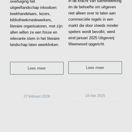
in de kracht van samenwerking
overtuiging het
én de behoefte om uitgeven
uitgeeflandschap inloodsen:
niet alleen over te laten aan
boekhandelaars, lezers,
commerciële regels in een
bibliotheekmedewerkers,
markt die door steeds minder
literaire organisatoren, met zijn
spelers wordt bevolkt, werd
allen willen ze een frisse en
eind januari 2025 Uitgeverij
relevante stem in het literaire
Weerwoord opgericht.
landschap laten weerklinken.
Lees meer
Lees meer
19 mei 2025
27 februari 2026