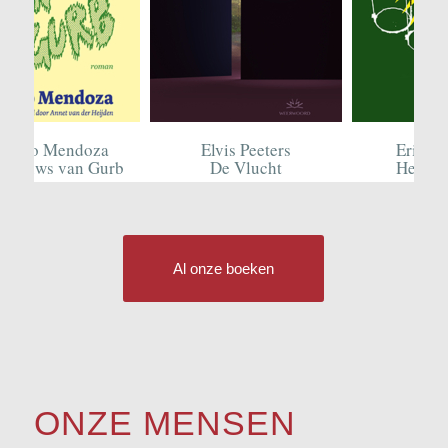
rdo Mendoza
Elvis Peeters
Erik Vla
ieuws van Gurb
De Vlucht
Het Nach
Al onze boeken
ONZE MENSEN